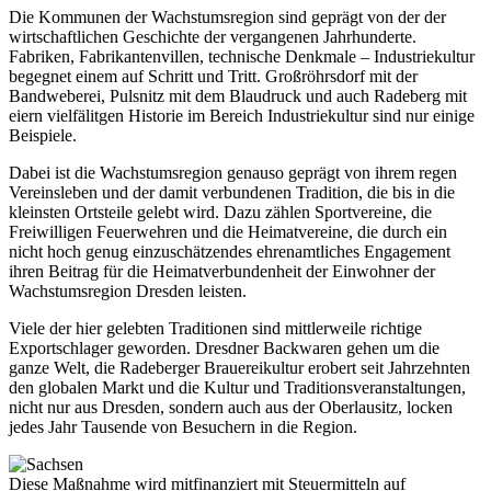
Die Kommunen der Wachstumsregion sind geprägt von der der
wirtschaftlichen Geschichte der vergangenen Jahrhunderte.
Fabriken, Fabrikantenvillen, technische Denkmale – Industriekultur
begegnet einem auf Schritt und Tritt. Großröhrsdorf mit der
Bandweberei, Pulsnitz mit dem Blaudruck und auch Radeberg mit
eiern vielfälitgen Historie im Bereich Industriekultur sind nur einige
Beispiele.
Dabei ist die Wachstumsregion genauso geprägt von ihrem regen
Vereinsleben und der damit verbundenen Tradition, die bis in die
kleinsten Ortsteile gelebt wird. Dazu zählen Sportvereine, die
Freiwilligen Feuerwehren und die Heimatvereine, die durch ein
nicht hoch genug einzuschätzendes ehrenamtliches Engagement
ihren Beitrag für die Heimatverbundenheit der Einwohner der
Wachstumsregion Dresden leisten.
Viele der hier gelebten Traditionen sind mittlerweile richtige
Exportschlager geworden. Dresdner Backwaren gehen um die
ganze Welt, die Radeberger Brauereikultur erobert seit Jahrzehnten
den globalen Markt und die Kultur und Traditionsveranstaltungen,
nicht nur aus Dresden, sondern auch aus der Oberlausitz, locken
jedes Jahr Tausende von Besuchern in die Region.
Diese Maßnahme wird mitfinanziert mit Steuermitteln auf