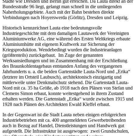
Städte wie Dresden und Berlin gut erreichen. Da Lauta direkt an der
Bundesstraße 96 liegt, gelangt man schnell in die umliegenden
Naherholungsgebiete. Auch mit der Bahn bestehen direkte
Verbindungen nach Hoyerswerda (Görlitz), Dresden und Leipzig.
Historisch kennzeichnet Lauta eine bedeutungsvolle
Industriegeschichte mit dem damaligen Lautawerk der Vereinigten
Aluminiumwerke AG, eine während des Ersten Weltkriegs erbaute
Aluminiumhütte mit eigenem Kraftwerk zur Sicherung der
Kriegsproduktion. Wendebedingt wurden die Industrieanlagen
(größtenteils) zurückgebaut. Im Zuge der genannten
Werksansiedlungen und im Zusammenhang mit der Erschließung
des Braunkohlentagebaus entstanden Anfang des vergangenen
Jahrhunderts u. a. die beiden Gartenstädte Lauta-Nord und „Erika“
(letztere im Ortsteil Laubusch), architektonisch einzigartig und
mittlerweile unter Denkmalschutz stehend. Die Gartenstadt Lauta-
Nord mit ca. 35 ha Größe, ab 1918 nach den Plänen von Stefan und
Clemens Simon erbaut, konnte weitestgehend in ihrem Zustand
erhalten werden. Die Gartenstadt „Erika“ wurde zwischen 1915 und
1928 nach Plänen des Architekten Ewald Kleffel erbaut.
In der Gegenwart ist die Stadt Lauta neben einigen erfolgreichen
Industriebetrieben mit ca. 400 angemeldeten Gewerbetreibenden
auch in Bezug auf Handel, Dienstleistungen und Handwerk gut
aufgestellt. Die Infrastruktur ist ausgewogen: zwei Grundschulen,