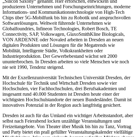
„Silicon Saxony“ genannt. Hier erforschen, entwickeln und
produzieren Unternehmen und Forschungseinrichtungen, moderne
Informations- und Kommunikationstechnologie von High-Tech
Chips über 5G-Mobilfunk bis hin zu Robotik und anspruchsvollen
Softwarelösungen. Weltweit führende Unternehmen wie
Globalfoundries, Infineon Technologies, Robert Bosch, TE
Connectivity, SAP, Volkswagen, GlaxoSmithKline Biologicals,
VON ARDENNE oder Novaled arbeiten in Dresden an neuen
digitalen Produkten und Lösungen für die Megatrends wie
Mobilität, Intelligente Städte, Volkskrankheiten oder
Industrieproduktion. Der Gewerbebestand wächst seit 2000
ununterbrochen. In Dresden arbeiten so viele Menschen wie noch
nie seit 1990, Tendenz steigend.
Mit der Exzellenzuniversität Technischen Universität Dresden, der
Hochschule für Technik und Wirtschaft Dresden sowie vier
Hochschulen, vier Fachhochschulen, drei Berufsakademien und
insgesamt rund 40.000 Studenten ist Dresden heute einer der
wichtigsten Hochschulstandorte der neuen Bundesländer. Damit ist
innovatives Potenzial in der Region auch langfristig gesichert.
Dresden ist auch für das Umland ein wichtiger Arbeitsstandort, aber
selbst nach Feierabend locken unzählige Veranstaltungen und
Freizeitangebote. Von Theater über Musik bis hin zu Tanz, Vortrag
und Party bietet ein prall gefüllter Veranstaltungskalender vielfältige