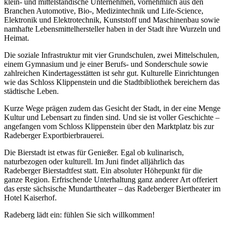
klein- und mittelständische Unternehmen, vornehmlich aus den
Branchen Automotive, Bio-, Medizintechnik und Life-Science,
Elektronik und Elektrotechnik, Kunststoff und Maschinenbau sowie
namhafte Lebensmittelhersteller haben in der Stadt ihre Wurzeln und
Heimat.
Die soziale Infrastruktur mit vier Grundschulen, zwei Mittelschulen,
einem Gymnasium und je einer Berufs- und Sonderschule sowie
zahlreichen Kindertagesstätten ist sehr gut. Kulturelle Einrichtungen
wie das Schloss Klippenstein und die Stadtbibliothek bereichern das
städtische Leben.
Kurze Wege prägen zudem das Gesicht der Stadt, in der eine Menge
Kultur und Lebensart zu finden sind. Und sie ist voller Geschichte –
angefangen vom Schloss Klippenstein über den Marktplatz bis zur
Radeberger Exportbierbrauerei.
Die Bierstadt ist etwas für Genießer. Egal ob kulinarisch,
naturbezogen oder kulturell. Im Juni findet alljährlich das
Radeberger Bierstadtfest statt. Ein absoluter Höhepunkt für die
ganze Region. Erfrischende Unterhaltung ganz anderer Art offeriert
das erste sächsische Mundarttheater – das Radeberger Biertheater im
Hotel Kaiserhof.
Radeberg lädt ein: fühlen Sie sich willkommen!